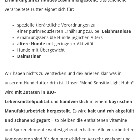
verarbeitete Futter eignet sich für:
spezielle tierärztliche Verordnungen zu
einer purinreduzierten Ernährung z.B. bei
Leishmaniose
ernährungssensible Hunde jeglichen Alters
ältere Hunde
mit geringerer Aktivität
Hunde mit Übergewicht
Dalmatiner
Wir haben nichts zu verstecken und deklarieren klar was in
unserem Hundefutter drin ist. Unser "Menü Sensitiv Light Huhn"
wird
mit Zutaten in BIO-
Lebensmittelqualität
und
handwerklich
in einem
bayrischen
Manufakturbetrieb hergestellt
. Es wird
kalt und roh abgefüllt
und schonend gegart
– so bleiben die enthaltenen Vitamine
und Spurenelemente weitestgehend erhalten. Alle verarbeiteten
Komponenten sind für den menschlichen Verzehr geeignet und