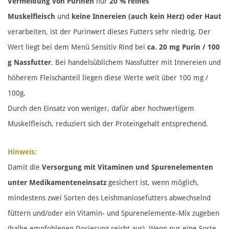
Vermeidung von Purinen
nur
20 % reines
Muskelfleisch
und
keine Innereien (auch kein Herz) oder Haut
verarbeiten, ist der Purinwert dieses Futters sehr niedrig. Der
Wert liegt bei dem Menü Sensitiv Rind bei
ca. 20 mg Purin / 100
g Nassfutter
. Bei handelsüblichem Nassfutter mit Innereien und
höherem Fleischanteil liegen diese Werte weit über 100 mg /
100g.
Durch den Einsatz von weniger, dafür aber hochwertigem
Muskelfleisch, reduziert sich der Proteingehalt entsprechend.
Hinweis:
Damit die
Versorgung mit Vitaminen und Spurenelementen
unter Medikamenteneinsatz
gesichert ist, wenn möglich,
mindestens zwei Sorten des Leishmaniosefutters abwechselnd
füttern und/oder ein Vitamin- und Spurenelemente-Mix zugeben
(halbe empfohlenen Dosierung reicht aus). Wenn nur eine Sorte