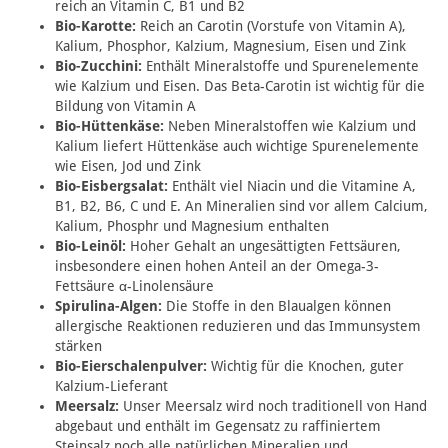
reich an Vitamin C, B1 und B2
Bio-Karotte:
Reich an Carotin (Vorstufe von Vitamin A),
Kalium, Phosphor, Kalzium, Magnesium, Eisen und Zink
Bio-Zucchini:
Enthält Mineralstoffe und Spurenelemente
wie Kalzium und Eisen. Das Beta-Carotin ist wichtig für die
Bildung von Vitamin A
Bio-Hüttenkäse:
Neben Mineralstoffen wie Kalzium und
Kalium liefert Hüttenkäse auch wichtige Spurenelemente
wie Eisen, Jod und Zink
Bio-Eisbergsalat:
Enthält viel Niacin und die Vitamine A,
B1, B2, B6, C und E. An Mineralien sind vor allem Calcium,
Kalium, Phosphr und Magnesium enthalten
Bio-Leinöl:
Hoher Gehalt an ungesättigten Fettsäuren,
insbesondere einen hohen Anteil an der Omega-3-
Fettsäure α-Linolensäure
Spirulina-Algen:
Die Stoffe in den Blaualgen können
allergische Reaktionen reduzieren und das Immunsystem
stärken
Bio-Eierschalenpulver:
Wichtig für die Knochen, guter
Kalzium-Lieferant
Meersalz:
Unser Meersalz wird noch traditionell von Hand
abgebaut und enthält im Gegensatz zu raffiniertem
Steinsalz noch alle natürlichen Mineralien und