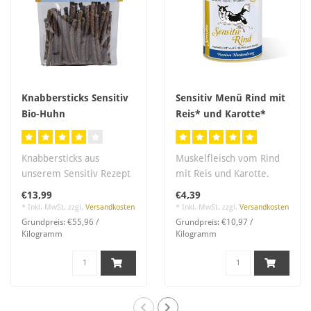
Knabbersticks Sensitiv
Sensitiv Menü Rind mit
Bio-Huhn
Reis* und Karotte*
Knabbersticks aus
Muskelfleisch vom Rind
unserem Sensitiv Rezept
mit Reis und Karotte.
- für Hunde mit
Purin- und
€13,99
€4,39
Leishmaniose geeignet..
Proteinreduziert. Fleisc..
* Inkl. MwSt. zzgl.
Versandkosten
* Inkl. MwSt. zzgl.
Versandkosten
Grundpreis: €55,96 /
Grundpreis: €10,97 /
Kilogramm
Kilogramm