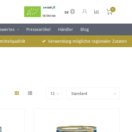
0
DE
swertes
Presseartikel
Händler
Blog
mittelqualität
Verwendung möglichst regionaler Zutaten