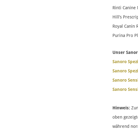
Rinti Canine
Hill’s Prescr
Royal Canin R
Purina Pro P
Unser Sanoro
Sanoro Spezi
Sanoro Spezi
Sanoro Sensi
Sanoro Sensi
Hinweis:
Zum 
oben gezeigt
während norm