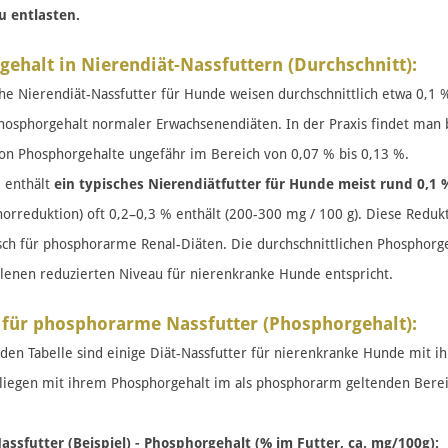
u entlasten.
ehalt in Nierendiät-Nassfuttern (Durchschnitt):
he Nierendiät-Nassfutter für Hunde weisen durchschnittlich etwa 0,1 %
osphorgehalt normaler Erwachsenendiäten. In der Praxis findet man b
on Phosphorgehalte ungefähr im Bereich von 0,07 % bis 0,13 %​.
 enthält
ein typisches Nierendiätfutter für Hunde meist rund 0,1 
orreduktion) oft 0,2–0,3 % enthält (200-300 mg / 100 g). Diese Redukt
isch für phosphorarme Renal-Diäten. Die durchschnittlichen Phosphorg
nen reduzierten Niveau für nierenkranke Hunde entspricht​.
 für phosphorarme Nassfutter (Phosphorgehalt):
nden Tabelle sind einige Diät-Nassfutter für nierenkranke Hunde mit i
 liegen mit ihrem Phosphorgehalt im als phosphorarm geltenden Berei
assfutter (Beispiel) - Phosphorgehalt (% im Futter, ca. mg/100g):