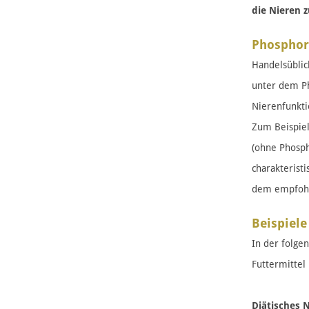
die Nieren z
Phosphorg
Handelsüblic
unter dem Ph
Nierenfunkti
Zum Beispiel
(ohne Phosph
charakterist
dem empfohle
Beispiele
In der folge
Futtermittel
Diätisches N