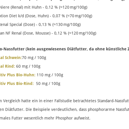
 Niere (Renal) mit Huhn - 0,12 % (≈120 mg/100g)​
iption Diet k/d (Dose, Huhn) - 0,07 % (≈70 mg/100g)​
enal Special (Dose) - 0,13 % (≈130 mg/100g)​
lan NF Renal (Dose, Mousse) - 0,12 % (≈120 mg/100g)​
-Nassfutter (kein ausgewiesenes Diätfutter, da ohne künstliche Z
al Schwein:
70 mg / 100g
al Rind:
60 mg / 100g
tiv Plus Bio-Huhn:
110 mg / 100g
tiv Plus Bio-Rind:
50 mg / 100g
Vergleich hatte ein in einer Fallstudie betrachtetes Standard-Nassfut
en Diätfutter. Die Beispiele verdeutlichen, dass phosphorarme Nassf
ales Futter wesentlich mehr Phosphor aufweist.