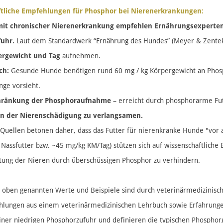
tliche Empfehlungen für Phosphor bei Nierenerkrankungen:
it chronischer Nierenerkrankung empfehlen Ernährungsexperten 
uhr.
Laut dem Standardwerk “Ernährung des Hundes” (Meyer & Zentek
ergewicht und Tag
aufnehmen​.
ch:
Gesunde Hunde benötigen rund 60 mg / kg Körpergewicht an Phosph
e vorsieht​.
chränkung der Phosphoraufnahme
– erreicht durch phosphorarme Fu
en der Nierenschädigung zu verlangsamen​.
e Quellen betonen daher, dass das Futter für nierenkranke Hunde "vo
 Nassfutter bzw. ~45 mg/kg KM/Tag) stützen sich auf wissenschaftlich
tung der Nieren durch überschüssigen Phosphor zu verhindern​.
 oben genannten Werte und Beispiele sind durch veterinärmedizinisch
lungen aus einem veterinärmedizinischen Lehrbuch​ sowie Erfahrungen a
ner niedrigen Phosphorzufuhr und definieren die typischen Phosphorg