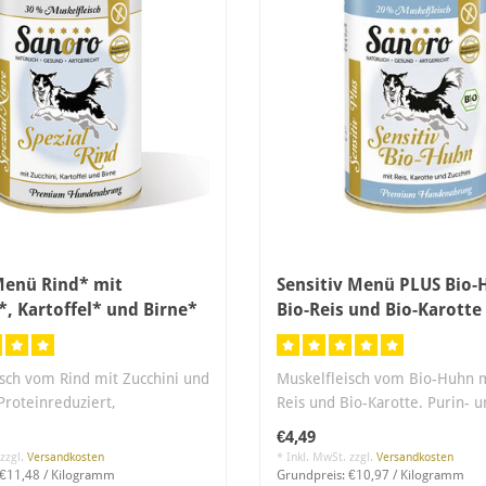
Menü Rind* mit
Sensitiv Menü PLUS Bio-
*, Kartoffel* und Birne*
Bio-Reis und Bio-Karotte
sch vom Rind mit Zucchini und
Muskelfleisch vom Bio-Huhn m
 Proteinreduziert,
Reis und Bio-Karotte. Purin- 
du..
Proteinreduz..
€4,49
 zzgl.
Versandkosten
* Inkl. MwSt. zzgl.
Versandkosten
 €11,48 / Kilogramm
Grundpreis: €10,97 / Kilogramm