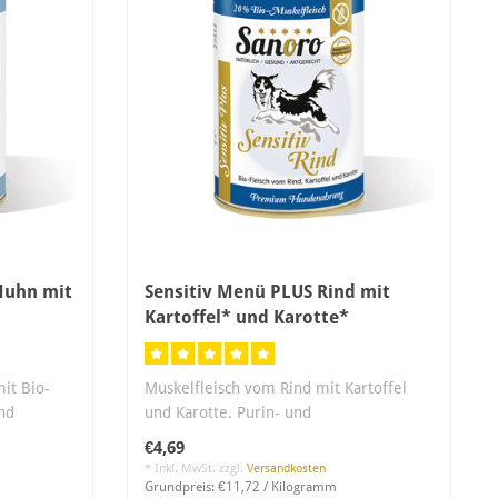
Huhn mit
Sensitiv Menü PLUS Rind mit
Kartoffel* und Karotte*
it Bio-
Muskelfleisch vom Rind mit Kartoffel
und
und Karotte. Purin- und
Proteinreduziert, a..
€4,69
* Inkl. MwSt. zzgl.
Versandkosten
Grundpreis: €11,72 / Kilogramm