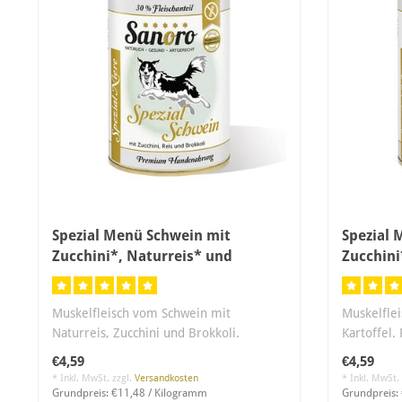
Spezial Menü Schwein mit
Spezial 
Zucchini*, Naturreis* und
Zucchini
Brokkoli*
Muskelfleisch vom Schwein mit
Muskelflei
Naturreis, Zucchini und Brokkoli.
Kartoffel.
Proteinreduziert..
phosporre
€4,59
€4,59
* Inkl. MwSt. zzgl.
Versandkosten
* Inkl. MwSt.
Grundpreis: €11,48 / Kilogramm
Grundpreis: