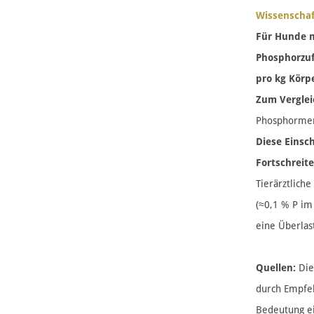
Wissenschaf
Für Hunde m
Phosphorzuf
pro kg Körp
Zum Verglei
Phosphormeng
Diese Eins
Fortschreit
Tierärztlich
(≈0,1 % P im
eine Überlas
Quellen:
Die
durch Empfeh
Bedeutung ei