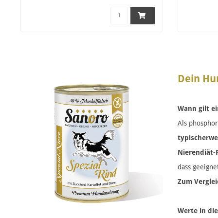
Dein Hu
Wann gilt e
Als phosphor
typischerwe
Nierendiät-
dass geeigne
Zum Verglei
Werte in di