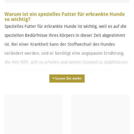
Warum ist ein spezielles Futter für erkrankte Hunde
so wichtig?
Spezielles Futter für erkrankte Hunde ist wichtig, weil es auf die
speziellen Bedürfnisse ihres Körpers in dieser Zeit abgestimmt
ist. Bei einer Krankheit kann der Stoffwechsel des Hundes
verändert werden, und er benötigt eine angepasste Ernährung,
die ihm hilft, sich zu erholen und seinen Zustand zu stabilisieren.
Hier sind einige Gründe, warum spezielles Futter wichtig sein
Lesen Sie mehr
kann:
Erhöhte Nährstoffanforderungen
: Erkrankungen können
den Energiebedarf eines Hundes erhöhen. Spezielles
Futter ist so formuliert, dass es den Hund mit den
notwendigen Vitaminen, Mineralstoffen, Proteinen und
Kohlenhydraten versorgt, die für die Heilung wichtig sind.