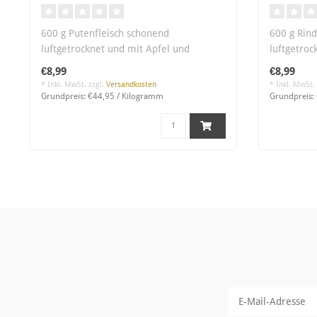
600 g Putenfleisch schonend
600 g Rind
luftgetrocknet und mit Apfel und
luftgetroc
Meersalz verfeinert..
Meersalz v
€8,99
€8,99
* Inkl. MwSt. zzgl.
Versandkosten
* Inkl. MwSt.
Grundpreis: €44,95 / Kilogramm
Grundpreis: