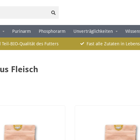
Purinarm
Phosphorarm
Unverträglichkeiten
Wissen
 Teil-BIO-Qualität des Futters
Fast alle Zutaten in Lebens
us Fleisch