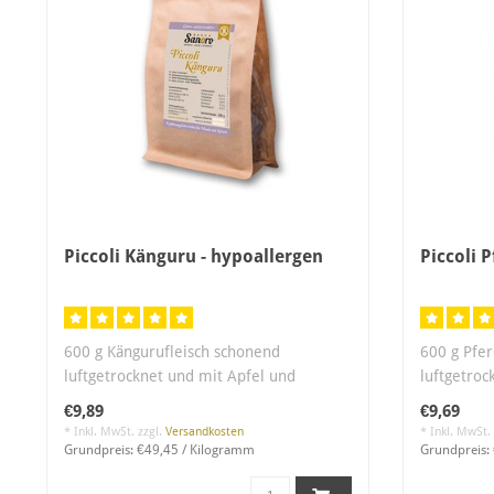
Piccoli Känguru - hypoallergen
Piccoli 
600 g Kängurufleisch schonend
600 g Pfer
luftgetrocknet und mit Apfel und
luftgetroc
Meersalz verfein..
Meersalz v
€9,89
€9,69
* Inkl. MwSt. zzgl.
Versandkosten
* Inkl. MwSt.
Grundpreis: €49,45 / Kilogramm
Grundpreis: