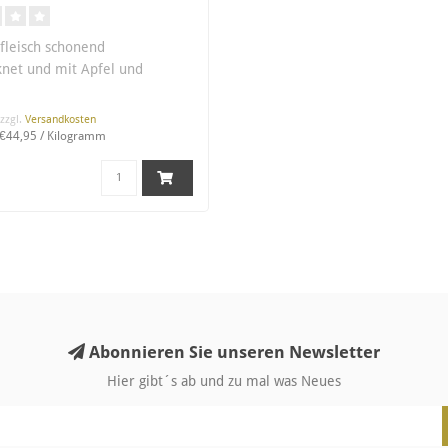
fleisch schonend
knet und mit Apfel und
erfeinert ..
 zzgl.
Versandkosten
 €44,95 / Kilogramm
Abonnieren Sie unseren Newsletter
Hier gibt´s ab und zu mal was Neues