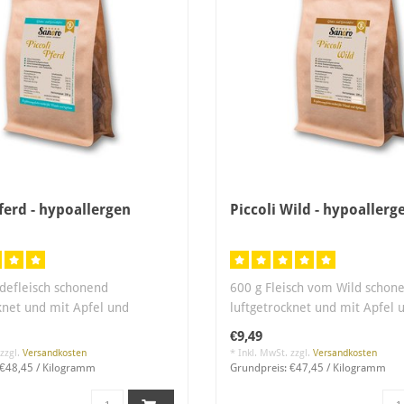
Pferd - hypoallergen
Piccoli Wild - hypoallerg
defleisch schonend
600 g Fleisch vom Wild schon
knet und mit Apfel und
luftgetrocknet und mit Apfel 
erfeiner..
Meersalz verfei..
€9,49
 zzgl.
Versandkosten
* Inkl. MwSt. zzgl.
Versandkosten
 €48,45 / Kilogramm
Grundpreis: €47,45 / Kilogramm