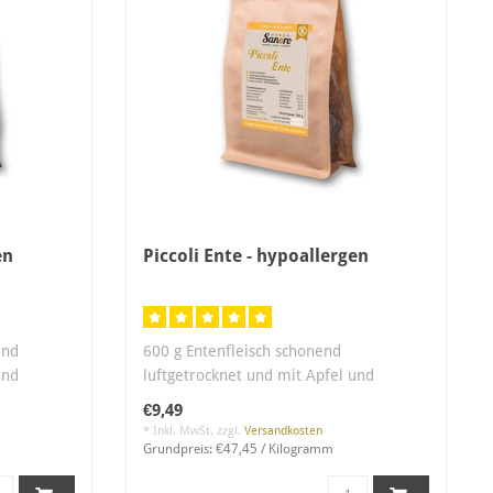
en
Piccoli Ente - hypoallergen
end
600 g Entenfleisch schonend
und
luftgetrocknet und mit Apfel und
Meersalz verfeinert..
€9,49
* Inkl. MwSt. zzgl.
Versandkosten
Grundpreis: €47,45 / Kilogramm