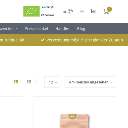
0
DE
swertes
Presseartikel
Händler
Blog
mittelqualität
Verwendung möglichst regionaler Zutaten