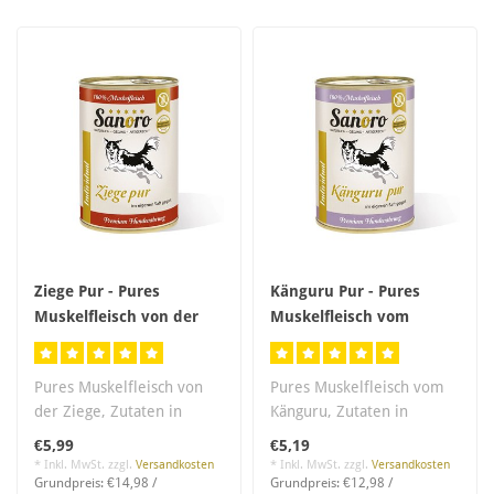
Ziege Pur - Pures
Känguru Pur - Pures
Muskelfleisch von der
Muskelfleisch vom
Ziege
Känguru
Pures Muskelfleisch von
Pures Muskelfleisch vom
der Ziege, Zutaten in
Känguru, Zutaten in
Lebensmittelqualität,
Lebensmittelqualität,
€5,99
€5,19
salzfrei..
salzfrei. Er..
* Inkl. MwSt. zzgl.
Versandkosten
* Inkl. MwSt. zzgl.
Versandkosten
Grundpreis: €14,98 /
Grundpreis: €12,98 /