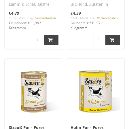
Lamm & Schaf, salzfrei
BIO-Rind, Zutaten in
Lebensmittelqualität,
€4,79
€4,39
salzfrei..
* Inkl. MwSt. zzgl.
Versandkosten
* Inkl. MwSt. zzgl.
Versandkosten
Grundpreis: €11,98 /
Grundpreis: €10,97 /
Kilogramm
Kilogramm
Strauß Pur - Pures
Huhn Pur - Pures