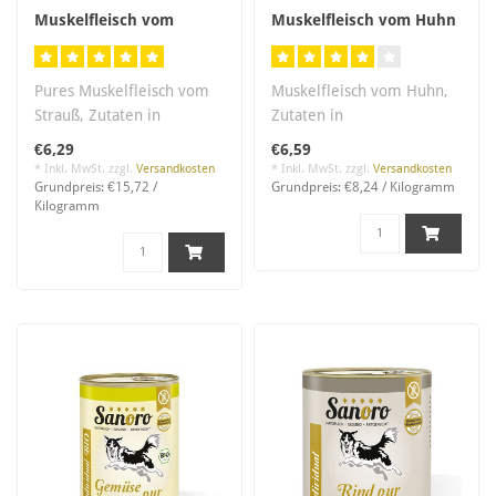
Muskelfleisch vom
Muskelfleisch vom Huhn
Strauß
- NON-Bio
Pures Muskelfleisch vom
Muskelfleisch vom Huhn,
Strauß, Zutaten in
Zutaten in
Lebensmittelqualität,
Lebensmittelqualität,
€6,29
€6,59
salzfrei..
salzfrei. Im eigenen S..
* Inkl. MwSt. zzgl.
Versandkosten
* Inkl. MwSt. zzgl.
Versandkosten
Grundpreis: €15,72 /
Grundpreis: €8,24 / Kilogramm
Kilogramm