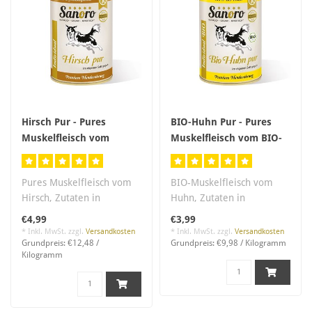
Hirsch Pur - Pures
BIO-Huhn Pur - Pures
Muskelfleisch vom
Muskelfleisch vom BIO-
Hirsch
Huhn
Pures Muskelfleisch vom
BIO-Muskelfleisch vom
Hirsch, Zutaten in
Huhn, Zutaten in
Lebensmittelqualität,
Lebensmittelqual.,
€4,99
€3,99
salzfrei..
salzfrei. Im eigenen S..
* Inkl. MwSt. zzgl.
Versandkosten
* Inkl. MwSt. zzgl.
Versandkosten
Grundpreis: €12,48 /
Grundpreis: €9,98 / Kilogramm
Kilogramm