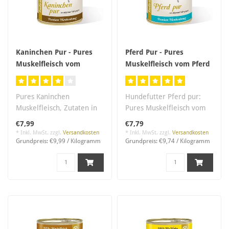
Kaninchen Pur - Pures
Pferd Pur - Pures
Muskelfleisch vom
Muskelfleisch vom Pferd
Kaninchen
Pures Kaninchen
Hundefutter Pferd pur:
Muskelfleisch, Zutaten in
Pures Muskelfleisch vom
Lebenmittelqualität,
Pferd, Zutaten in
€7,99
€7,79
salzfrei..
Lebensmittelqua..
* Inkl. MwSt. zzgl.
Versandkosten
* Inkl. MwSt. zzgl.
Versandkosten
Grundpreis: €9,99 / Kilogramm
Grundpreis: €9,74 / Kilogramm