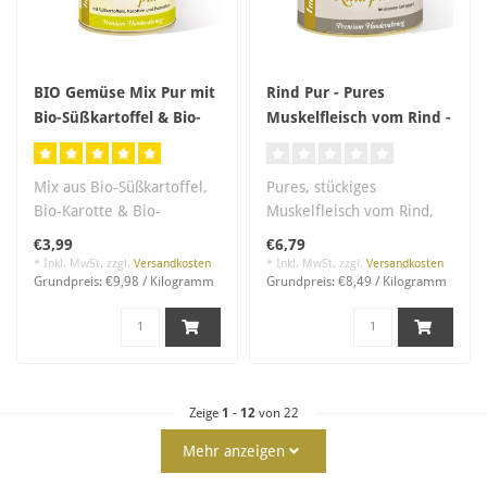
BIO Gemüse Mix Pur mit
Rind Pur - Pures
Bio-Süßkartoffel & Bio-
Muskelfleisch vom Rind -
Karotte
Non-Bio
Mix aus Bio-Süßkartoffel,
Pures, stückiges
Bio-Karotte & Bio-
Muskelfleisch vom Rind,
Pastinake. Glutenfrei,
Zutaten in
€3,99
€6,79
getreidefre..
Lebensmittelqualität, salz..
* Inkl. MwSt. zzgl.
Versandkosten
* Inkl. MwSt. zzgl.
Versandkosten
Grundpreis: €9,98 / Kilogramm
Grundpreis: €8,49 / Kilogramm
Zeige
1
-
12
von 22
Mehr anzeigen